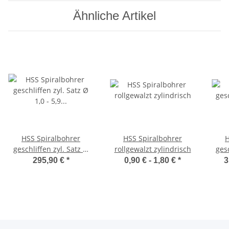
Ähnliche Artikel
HSS Spiralbohrer
HSS Spiralbohrer
H
geschliffen zyl. Satz Ø
rollgewalzt zylindrisch
ges
1,0 - 5,9 mm 50 St.
295,90 €
*
0,90 € -
1,80 €
*
3