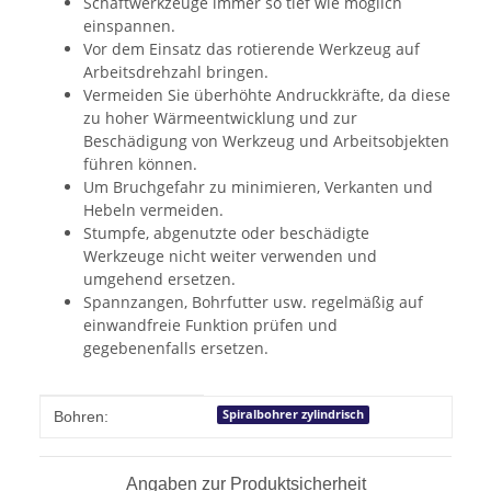
Schaftwerkzeuge immer so tief wie möglich
einspannen.
Vor dem Einsatz das rotierende Werkzeug auf
Arbeitsdrehzahl bringen.
Vermeiden Sie überhöhte Andruckkräfte, da diese
zu hoher Wärmeentwicklung und zur
Beschädigung von Werkzeug und Arbeitsobjekten
führen können.
Um Bruchgefahr zu minimieren, Verkanten und
Hebeln vermeiden.
Stumpfe, abgenutzte oder beschädigte
Werkzeuge nicht weiter verwenden und
umgehend ersetzen.
Spannzangen, Bohrfutter usw. regelmäßig auf
einwandfreie Funktion prüfen und
gegebenenfalls ersetzen.
Produkteigenschaft
Wert
Spiralbohrer zylindrisch
Bohren:
Angaben zur Produktsicherheit