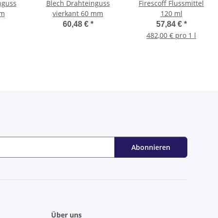
nguss
Blech Drahteinguss
Firescoff Flussmittel
mm
vierkant 60 mm
120 ml
60,48 €
*
57,84 €
*
482,00 € pro 1 l
Abonnieren
Über uns