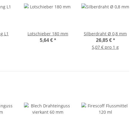
ng L1
Lotschieber 180 mm
Silberdraht Ø 0,8 mm
5,64 €
*
26,85 €
*
5,07 € pro 1 g