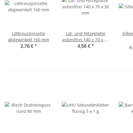
Lötkreuzpinzette
Löt- und Hitzeplatte
Silbe
abgewinkelt 160 mm
asbestfrei 140 x 70 x 30
mm
2,76 €
*
4,56 €
*
4,