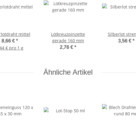
rlotdraht mittel
Lötkreuzpinzette
Silberlot stre
gerade 160 mm
8,66 €
*
3,56 €
*
2,76 €
*
44 € pro 1 g
Ähnliche Artikel