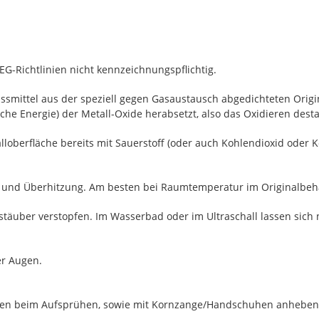
 EG-Richtlinien nicht kennzeichnungspflichtig.
ussmittel aus der speziell gegen Gasaustausch abgedichteten Origina
sche Energie) der Metall-Oxide herabsetzt, also das Oxidieren destab
loberfläche bereits mit Sauerstoff (oder auch Kohlendioxid oder 
ng und Überhitzung. Am besten bei Raumtemperatur im Originalbehäl
äuber verstopfen. Im Wasserbad oder im Ultraschall lassen sich n
er Augen.
halten beim Aufsprühen, sowie mit Kornzange/Handschuhen anhebe