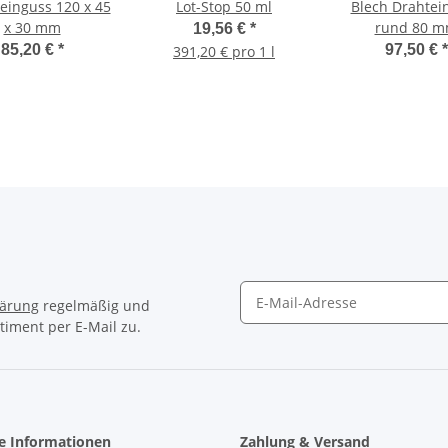
einguss 120 x 45
Lot-Stop 50 ml
Blech Drahtei
x 30 mm
rund 80 
19,56 €
*
85,20 €
*
97,50 €
*
391,20 € pro 1 l
lärung
regelmäßig und
timent per E-Mail zu.
Newsletter Abonnieren
he Informationen
Zahlung & Versand