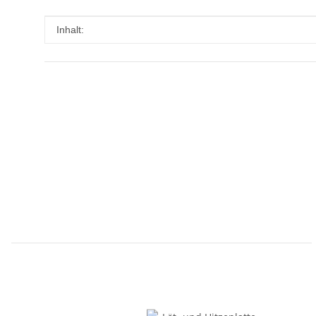
Produkteigenschaft
Wert
Inhalt: