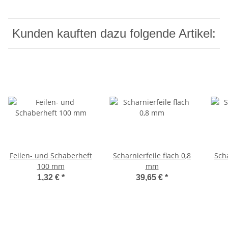
Kunden kauften dazu folgende Artikel:
Feilen- und Schaberheft
Scharnierfeile flach 0,8
Scha
100 mm
mm
1,32 €
*
39,65 €
*