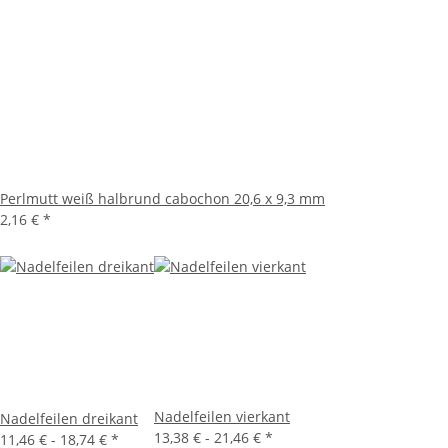
Perlmutt weiß halbrund cabochon 20,6 x 9,3 mm
2,16 €
*
Nadelfeilen vierkant
Nadelfeilen dreikant
13,38 € -
21,46 €
*
11,46 € -
18,74 €
*