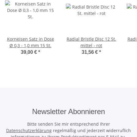
Korneisen Satz in Dose
Radial Bristle Disc 12 St.
Radia
Ø 0,3 - 1,0 mm 15 St.
mittel - rot
39,00 €
*
31,56 €
*
Newsletter Abonnieren
Bitte senden Sie mir entsprechend Ihrer
Datenschutzerklärung
regelmäßig und jederzeit widerruflich
Informationen zu Ihrem Produktsortiment per E-Mail zu.