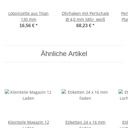
Lötpinzette aus Titan
Ohrhaken mit Perlschale
Per
130 mm
Ø 4,0 mm 585/- weiß
Pla
16,56 €
*
68,23 €
*
Ähnliche Artikel
Kleinteile Magazin 12
Etiketten 24 x 16 mm
Et