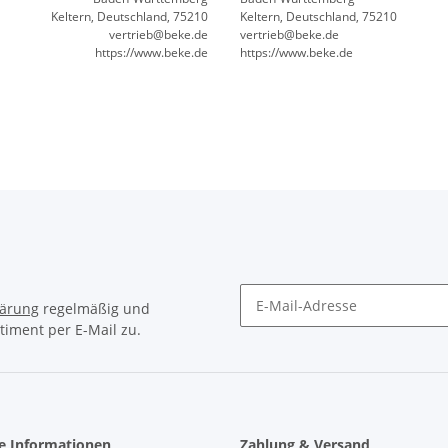
Keltern, Deutschland, 75210
Keltern, Deutschland, 75210
vertrieb@beke.de
vertrieb@beke.de
https://www.beke.de
https://www.beke.de
lärung
regelmäßig und
timent per E-Mail zu.
Newsletter Abonnieren
he Informationen
Zahlung & Versand