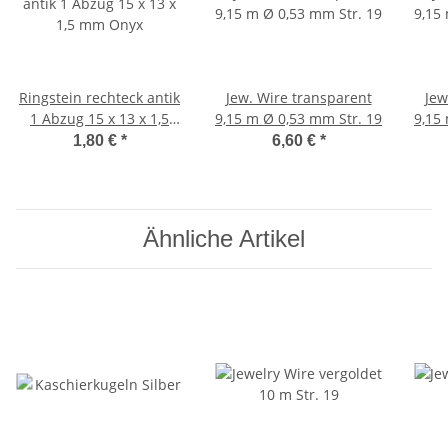
Ringstein rechteck antik
Jew. Wire transparent
Jew
1 Abzug 15 x 13 x 1,5
9,15 m Ø 0,53 mm Str. 19
9,15
mm Onyx
1,80 €
*
6,60 €
*
Ähnliche Artikel