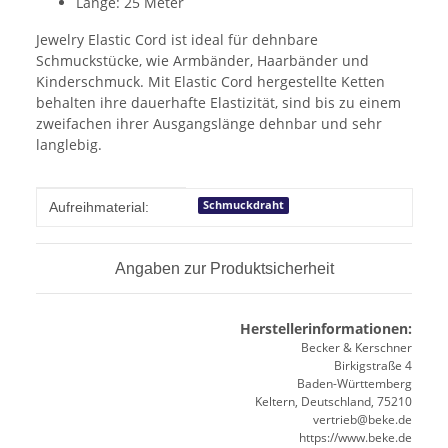
Länge: 25 Meter
Jewelry Elastic Cord ist ideal für dehnbare
Schmuckstücke, wie Armbänder, Haarbänder und
Kinderschmuck. Mit Elastic Cord hergestellte Ketten
behalten ihre dauerhafte Elastizität, sind bis zu einem
zweifachen ihrer Ausgangslänge dehnbar und sehr
langlebig.
Produkteigenschaft
Wert
Schmuckdraht
Aufreihmaterial:
Angaben zur Produktsicherheit
Herstellerinformationen:
Becker & Kerschner
Birkigstraße 4
Baden-Württemberg
Keltern, Deutschland, 75210
vertrieb@beke.de
https://www.beke.de