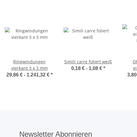
Ringwindungen
Simili carre foliert weiß
O
vierkant 3 x 3 mm
e
0,18 € -
1,08 €
*
29,86 € -
1.241,32 €
*
3,80
Newsletter Abonnieren