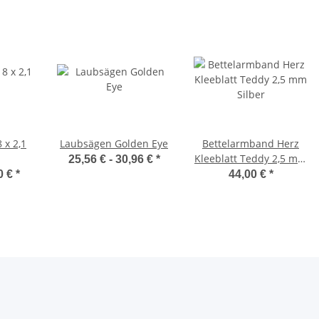
 x 2,1
Laubsägen Golden Eye
Bettelarmband Herz
Kleeblatt Teddy 2,5 mm
25,56 € -
30,96 €
*
Silber
0 €
*
44,00 €
*