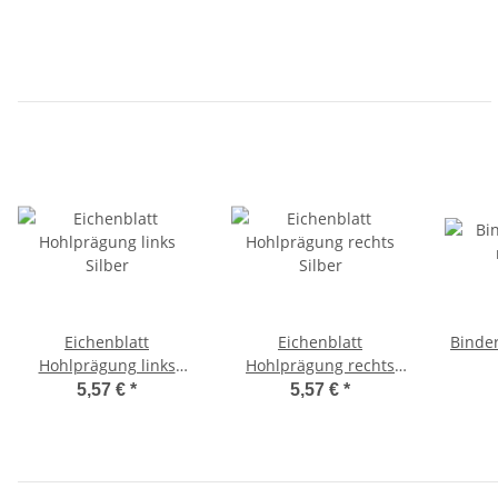
Eichenblatt
Eichenblatt
Binder
Hohlprägung links
Hohlprägung rechts
Silber
Silber
5,57 €
*
5,57 €
*