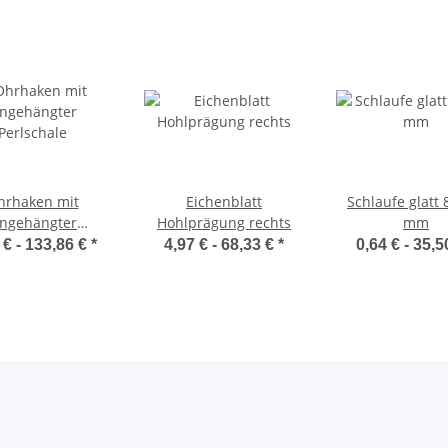
hrhaken mit
Eichenblatt
Schlaufe glatt 8
ingehängter
Hohlprägung rechts
mm
Perlschale
 € -
133,86 €
*
4,97 € -
68,33 €
*
0,64 € -
35,5