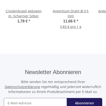
Creolenbügel gebogen
Argentium Draht Ø 0,5
Anke
m. Scharnier Silber
mm
1,78 €
*
11,66 €
*
5,83 € pro 1 g
Newsletter Abonnieren
Bitte senden Sie mir entsprechend Ihrer
Datenschutzerklärung
regelmäßig und jederzeit widerruflich
Informationen zu Ihrem Produktsortiment per E-Mail zu.
Abonnieren