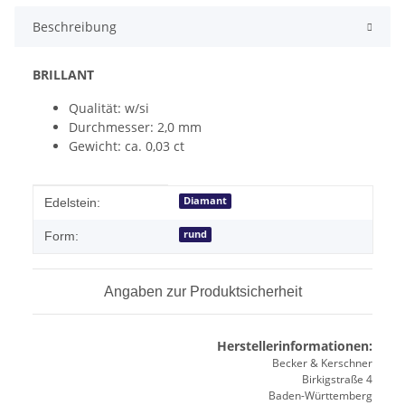
Beschreibung
BRILLANT
Qualität: w/si
Durchmesser: 2,0 mm
Gewicht: ca. 0,03 ct
Produkteigenschaft
Wert
Diamant
Edelstein:
rund
Form:
Angaben zur Produktsicherheit
Herstellerinformationen:
Becker & Kerschner
Birkigstraße 4
Baden-Württemberg