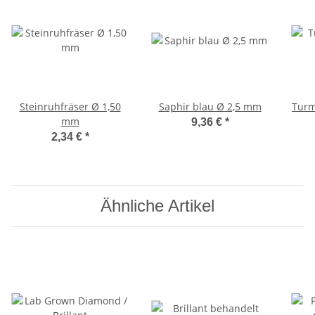
Steinruhfräser Ø 1,50
Saphir blau Ø 2,5 mm
Turm
mm
9,36 €
*
2,34 €
*
Ähnliche Artikel