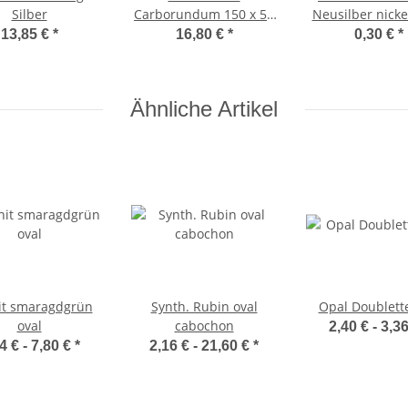
Silber
Carborundum 150 x 50
Neusilber nicke
x 25 mm grob + fein
13,85 €
*
16,80 €
*
0,30 €
*
Ähnliche Artikel
it smaragdgrün
Synth. Rubin oval
Opal Doublette
oval
cabochon
2,40 € -
3,3
4 € -
7,80 €
*
2,16 € -
21,60 €
*