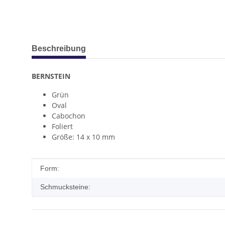
weitere Registerkarten anzeigen
Beschreibung
BERNSTEIN
Grün
Oval
Cabochon
Foliert
Größe: 14 x 10 mm
Produkteigenschaft
Wert
Form:
Schmucksteine: