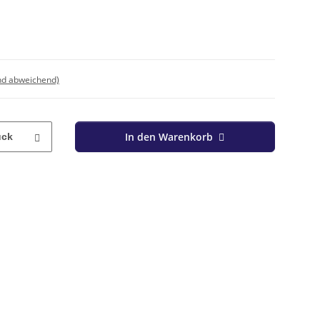
nd abweichend)
In den Warenkorb
ück