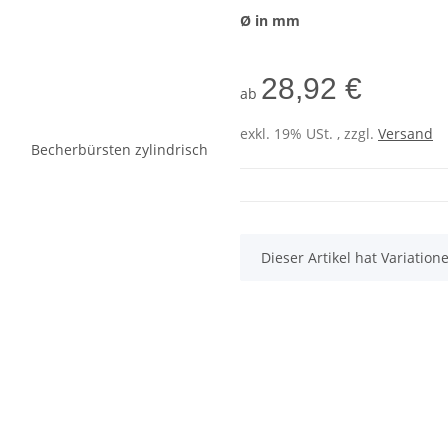
Ø in mm
28,92 €
ab
exkl. 19% USt. , zzgl.
Versand
x
Dieser Artikel hat Variatio