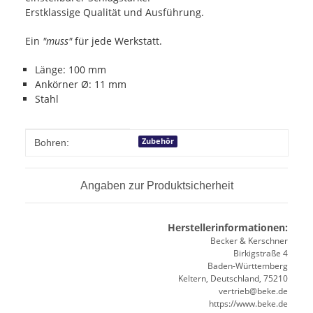
Erstklassige Qualität und Ausführung.
Ein
"muss"
für jede Werkstatt.
Länge: 100 mm
Ankörner Ø: 11 mm
Stahl
Produkteigenschaft
Wert
Zubehör
Bohren:
Angaben zur Produktsicherheit
Herstellerinformationen:
Becker & Kerschner
Birkigstraße 4
Baden-Württemberg
Keltern, Deutschland, 75210
vertrieb@beke.de
https://www.beke.de