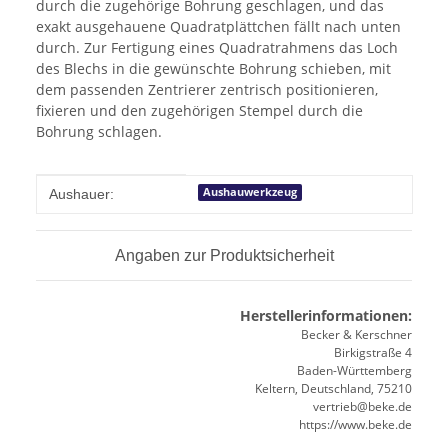
durch die zugehörige Bohrung geschlagen, und das
exakt ausgehauene Quadratplättchen fällt nach unten
durch. Zur Fertigung eines Quadratrahmens das Loch
des Blechs in die gewünschte Bohrung schieben, mit
dem passenden Zentrierer zentrisch positionieren,
fixieren und den zugehörigen Stempel durch die
Bohrung schlagen.
Produkteigenschaft
Wert
Aushauwerkzeug
Aushauer:
Angaben zur Produktsicherheit
Herstellerinformationen:
Becker & Kerschner
Birkigstraße 4
Baden-Württemberg
Keltern, Deutschland, 75210
vertrieb@beke.de
https://www.beke.de