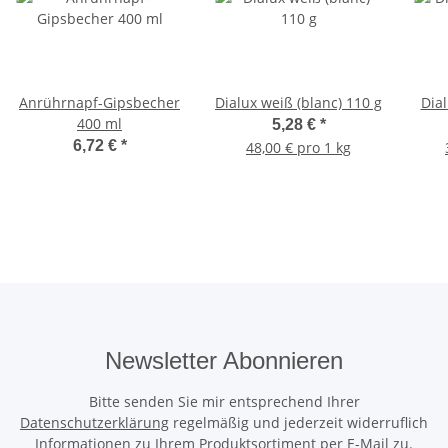
Anrührnapf-Gipsbecher
Dialux weiß (blanc) 110 g
Dial
400 ml
5,28 €
*
6,72 €
*
48,00 € pro 1 kg
Newsletter Abonnieren
Bitte senden Sie mir entsprechend Ihrer
Datenschutzerklärung
regelmäßig und jederzeit widerruflich
Informationen zu Ihrem Produktsortiment per E-Mail zu.