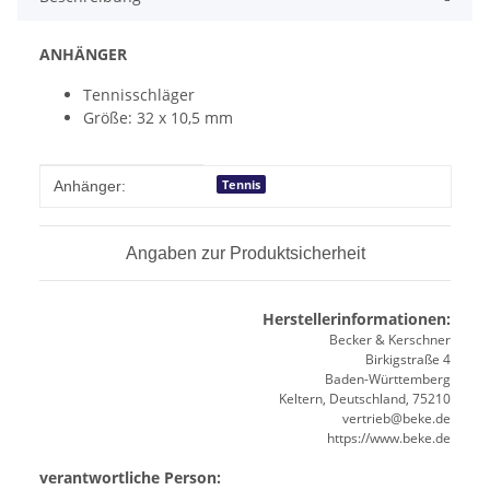
ANHÄNGER
Tennisschläger
Größe: 32 x 10,5 mm
Produkteigenschaft
Wert
Tennis
Anhänger:
Angaben zur Produktsicherheit
Herstellerinformationen:
Becker & Kerschner
Birkigstraße 4
Baden-Württemberg
Keltern, Deutschland, 75210
vertrieb@beke.de
https://www.beke.de
verantwortliche Person: