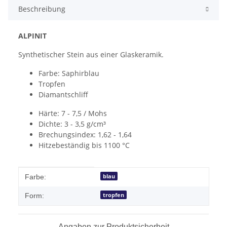
Beschreibung
ALPINIT
Synthetischer Stein aus einer Glaskeramik.
Farbe: Saphirblau
Tropfen
Diamantschliff
Härte: 7 - 7,5 / Mohs
Dichte: 3 - 3,5 g/cm³
Brechungsindex: 1,62 - 1,64
Hitzebeständig bis 1100 °C
Produkteigenschaft
Wert
blau
Farbe:
tropfen
Form:
Angaben zur Produktsicherheit