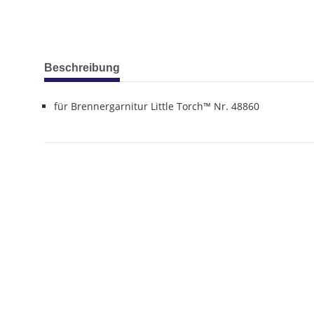
weitere Registerkarten anzeigen
Beschreibung
für Brennergarnitur Little Torch™ Nr. 48860