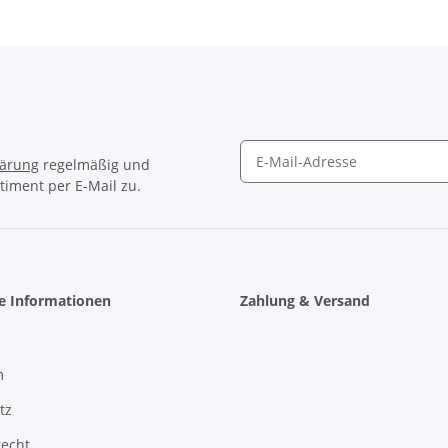
lärung
regelmäßig und
timent per E-Mail zu.
Newsletter Abonnieren
he Informationen
Zahlung & Versand
m
tz
recht