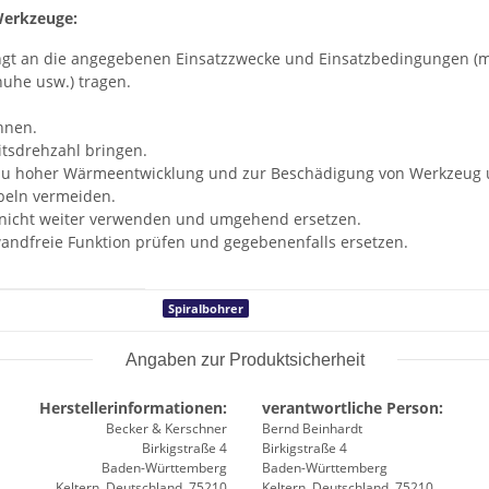
Werkzeuge:
ingt an die angegebenen Einsatzzwecke und Einsatzbedingungen (m
huhe usw.) tragen.
nnen.
itsdrehzahl bringen.
 zu hoher Wärmeentwicklung und zur Beschädigung von Werkzeug 
beln vermeiden.
 nicht weiter verwenden und umgehend ersetzen.
andfreie Funktion prüfen und gegebenenfalls ersetzen.
Spiralbohrer
Angaben zur Produktsicherheit
Herstellerinformationen:
verantwortliche Person:
Becker & Kerschner
Bernd Beinhardt
Birkigstraße 4
Birkigstraße 4
Baden-Württemberg
Baden-Württemberg
Keltern, Deutschland, 75210
Keltern, Deutschland, 75210