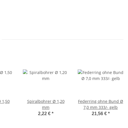
 1,50
Spiralbohrer Ø 1,20
Federring ohne Bund Ø
mm
7,0 mm 333/- gelb
2,22 €
*
21,56 €
*