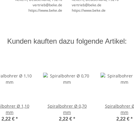
vertrieb@beke.de
vertrieb@beke.de
https://www.beke.de
https://www.beke.de
Kunden kauften dazu folgende Artikel:
albohrer Ø 1,10
Spiralbohrer Ø 0,70
Spiralbohrer Ø
mm
mm
mm
2,22 €
*
2,22 €
*
2,22 €
*