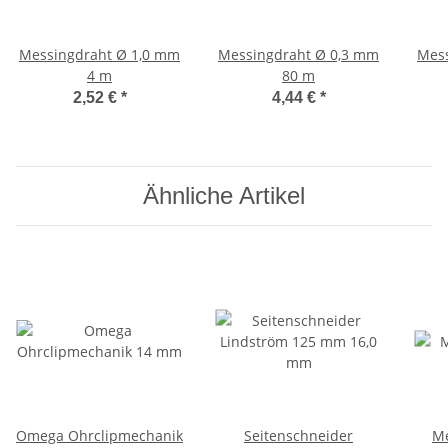
Messingdraht Ø 1,0 mm
Messingdraht Ø 0,3 mm
Mess
4 m
80 m
2,52 €
*
4,44 €
*
Ähnliche Artikel
Omega Ohrclipmechanik
Seitenschneider
Me