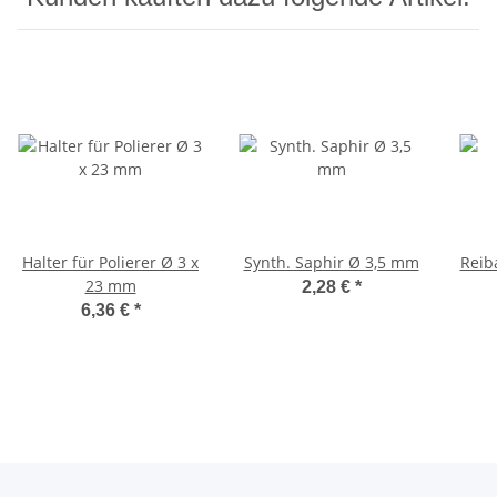
Halter für Polierer Ø 3 x
Synth. Saphir Ø 3,5 mm
Reib
23 mm
2,28 €
*
6,36 €
*